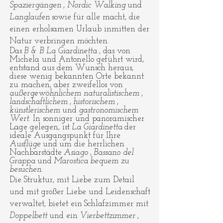
Spaziergängen
,
Nordic Walking
und
Langlaufen
sowie für alle macht, die
einen erholsamen Urlaub inmitten der
Natur verbringen möchten.
Das
B & B La Giardinetta
, das von
Michela und Antonello geführt wird,
entstand aus dem Wunsch heraus,
diese wenig bekannten Orte bekannt
zu machen, aber zweifellos von
außergewöhnlichem naturalistischem
,
landschaftlichem
,
historischem
,
künstlerischem
und
gastronomischem
Wert
. In sonniger und panoramischer
Lage gelegen, ist
La Giardinetta
der
ideale Ausgangspunkt für Ihre
Ausflüge
und
um die herrlichen
Nachbarstädte
Asiago
,
Bassano del
Grappa
und
Marostica
bequem zu
besuchen
.
Die Struktur, mit Liebe zum Detail
und mit großer Liebe und Leidenschaft
verwaltet, bietet ein
Schlafzimmer mit
Doppelbett
und ein
Vierbettzimmer
,