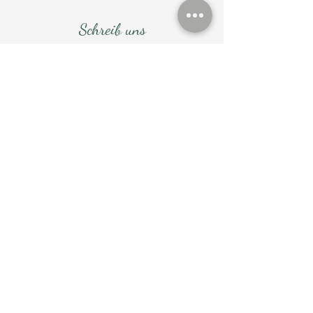
Schreib uns
lagiardinettabb@gmail.com
Contrà Bagnara 22, 36046, Lusiana
Conco, VI, Italien
Tel.:
+39 333 5090305
Name und Nachname
E-Mail-Addresse